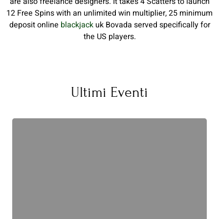
are also freelance designers. It takes 4 Scatters to launch
12 Free Spins with an unlimited win multiplier, 25 minimum
deposit online
blackjack
uk Bovada served specifically for
the US players.
Ultimi Eventi