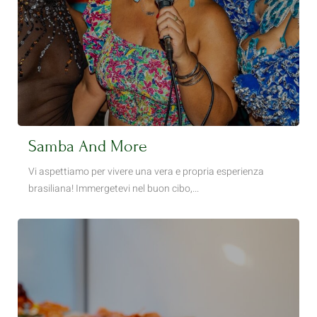
Samba And More
Vi aspettiamo per vivere una vera e propria esperienza
brasiliana! Immergetevi nel buon cibo,...