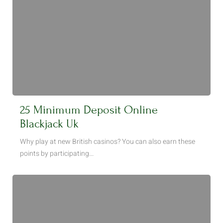
25 Minimum Deposit Online
Blackjack Uk
Why play at new British casinos? You can also earn these
points by participating...