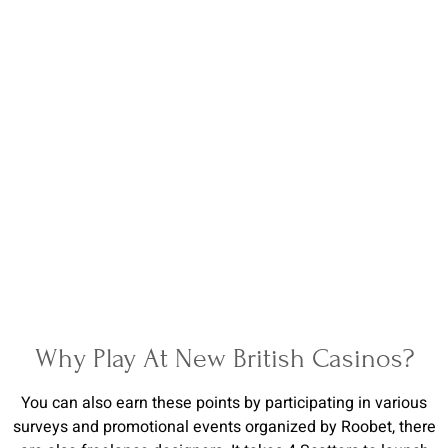
25 Minimum
Deposit Online
Blackjack Uk
Why Play At New British Casinos?
You can also earn these points by participating in various
surveys and promotional events organized by Roobet, there