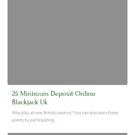
25 Minimum Deposit Online
Blackjack Uk
Why play at new British casinos? You can also earn these
points by participating...