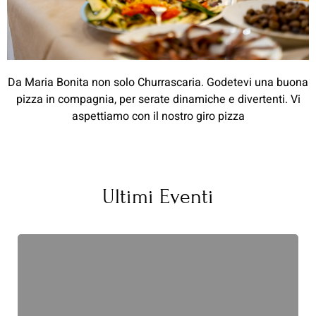
Da Maria Bonita non solo Churrascaria. Godetevi una buona
pizza in compagnia, per serate dinamiche e divertenti. Vi
aspettiamo con il nostro giro pizza
Ultimi Eventi