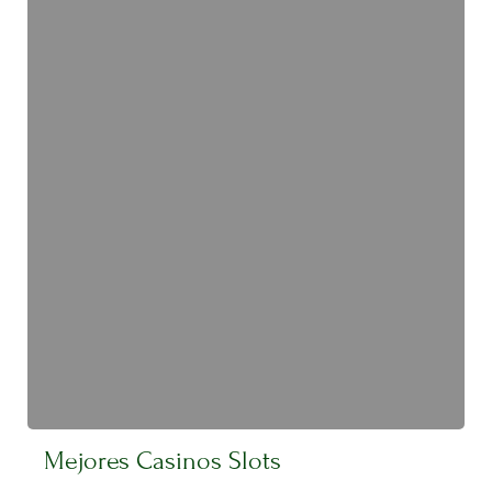
Mejores Casinos Slots