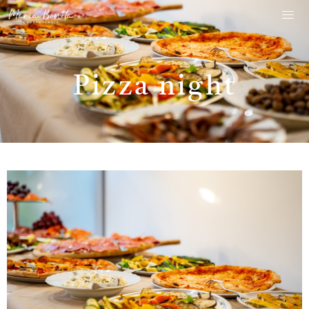
Pizza night