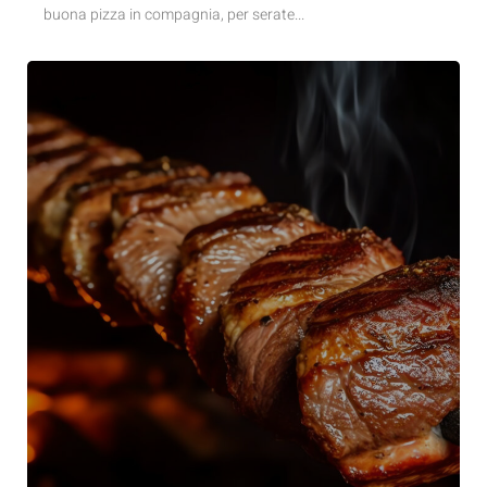
buona pizza in compagnia, per serate...