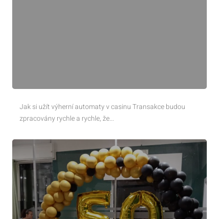
Jak si užít výherní automaty v casinu Transakce budou
zpracovány rychle a rychle, že...